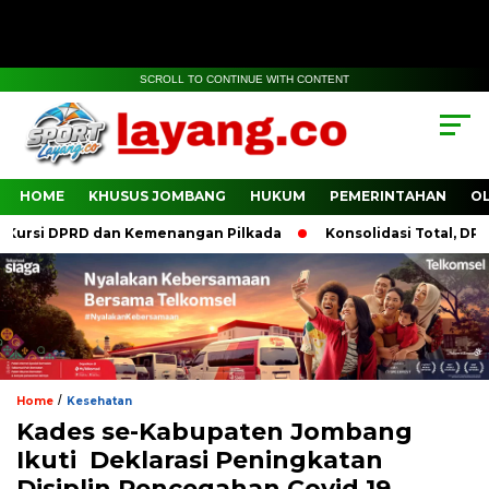
SCROLL TO CONTINUE WITH CONTENT
HOME
KHUSUS JOMBANG
HUKUM
PEMERINTAHAN
O
rsi DPRD dan Kemenangan Pilkada
Konsolidasi Total, DPP PD
/
Home
Kesehatan
Kades se-Kabupaten Jombang
Ikuti Deklarasi Peningkatan
Disiplin Pencegahan Covid 19