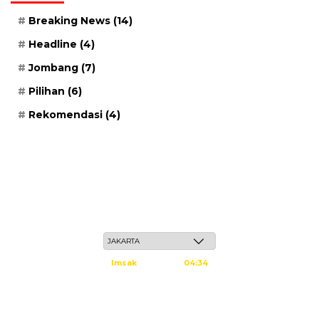
Breaking News
(14)
Headline
(4)
Jombang
(7)
Pilihan
(6)
Rekomendasi
(4)
Ahad, 24 Safar 1448 H / 09 Agustus 2026
Imsak
04:34
Subuh
04:44
Dzuhur
12:02