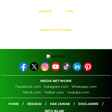
Ashar
15:23
Maghrib
17:58
Isya
19:09
Waktu sholat berikutnya dalam:
5 jam 6 menit 29 detik
Sumber: Kemenag
MEDIA NETWORK
Facebook.com
Instagram.com
Whatsapp.com
Tiktok.com
Twitter.com
Youtube.com
HOME
REDAKSI
HAK JAWAB
DISCLAIMER
INFO IKLAN