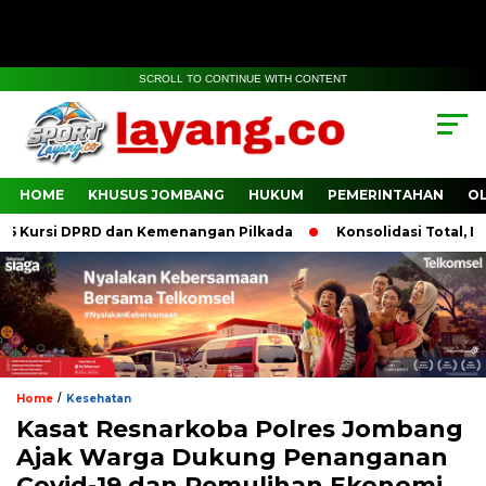
SCROLL TO CONTINUE WITH CONTENT
HOME
KHUSUS JOMBANG
HUKUM
PEMERINTAHAN
O
ursi DPRD dan Kemenangan Pilkada
Konsolidasi Total, DPP 
/
Home
Kesehatan
Kasat Resnarkoba Polres Jombang
Ajak Warga Dukung Penanganan
Covid-19 dan Pemulihan Ekonomi