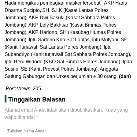
Hadir mengikuti pembagian masker tersebut; AKP Haris
Dharma Sucipto, SH, S.I.K (Kasat Lantas Polres
Jombang), AKP Dwi Basuki (Kasat Sabhara Polres
Jombang), AKP Lely Bakhtiar (Kasat Binmas Polres
Jombang), AKP Hariono, SH (Kasubag Humas Polres
Jombang), Iptu Sartono Kbo Sat Lantas, Iptu Mulyani, SE
(Kanit Turjawali Sat Lantas Polres Jombang), Iptu
Subandriyo (Kanit turjawali Sat Sabhara Polres Jombang),
Iptu Heru Widodo (KBO Sat Binmas Polres Jombang), Ipda
Susilo, SE (Kanit Provost Polres Jombang), Anggota
Satfung Gabungan dan Urkes berjumlah ± 30 orang.
(dan)
Post Views:
205
Tinggalkan Balasan
Alamat email Anda tidak akan dipublikasikan.
Ruas yang
wajib ditandai
*