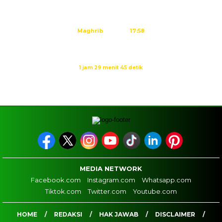
Ashar
15:23
Maghrib
17:58
Isya
19:09
Waktu sholat berikutnya dalam:
1 jam 29 menit 44 detik
Sumber: Kemenag
MEDIA NETWORK
Facebook.com
Instagram.com
Whatsapp.com
Tiktok.com
Twitter.com
Youtube.com
HOME
REDAKSI
HAK JAWAB
DISCLAIMER