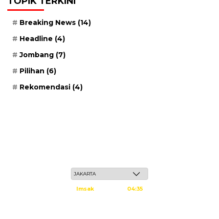
TOPIK TERKINI
Breaking News
(14)
Headline
(4)
Jombang
(7)
Pilihan
(6)
Rekomendasi
(4)
Kamis, 21 Safar 1448 H / 06 Agustus 2026
Imsak
04:35
Subuh
04:45
Dzuhur
12:02