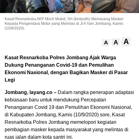
Kasat Resnarkoba AKP Moch Mukid, SH (kiri/putih) Memasang Masker
Kepada Pengendara Motor yang Melintas di Jl A Yani Jombang, Kamis
(10/9/2020).
A
A
A
Kasat Resnarkoba Polres Jombang Ajak Warga
Dukung Penanganan Covid-19 dan Pemulihan
Ekonomi Nasional, dengan Bagikan Masker di Pasar
Legi
Jombang, layang.co –
Dalam rangka penerapan adaptasi
kebiasaan baru untuk mendukung Percepatan
Penanganan Covid 19 dan Pemulihan Ekonomi Nasional,
di Kabupaten Jombang, Kamis (10/9/2020) sore, Kasat
Resnarkoba Polres Jombang memelopori kegiatan
pembagian masker kepada masyarakat yang melintas di
ruas jalan dalam kota santri ini.