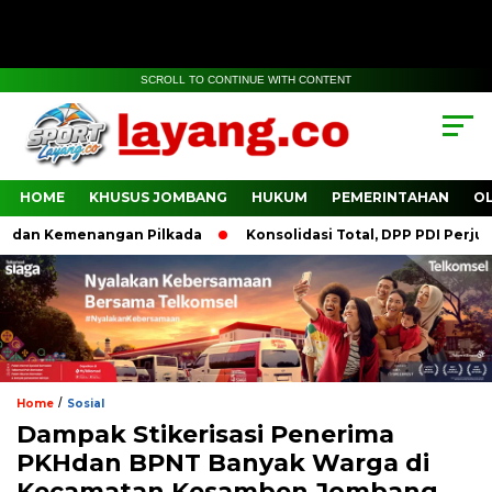
SCROLL TO CONTINUE WITH CONTENT
HOME
KHUSUS JOMBANG
HUKUM
PEMERINTAHAN
O
an Kemenangan Pilkada
Konsolidasi Total, DPP PDI Perjuang
/
Home
Sosial
Dampak Stikerisasi Penerima
PKHdan BPNT Banyak Warga di
Kecamatan Kesamben Jombang