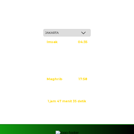
Sabtu, 23 Safar 1448 H / 08 Agustus 2026
Imsak
04:35
Subuh
04:45
Dzuhur
12:02
Ashar
15:23
Maghrib
17:58
Isya
19:09
Waktu sholat berikutnya dalam:
1 jam 47 menit 35 detik
Sumber: Kemenag