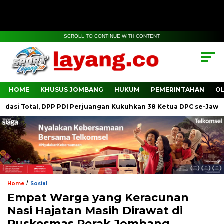
SCROLL TO CONTINUE WITH CONTENT
HOME
KHUSUS JOMBANG
HUKUM
PEMERINTAHAN
O
Total, DPP PDI Perjuangan Kukuhkan 38 Ketua DPC se-Jawa Timur, 
/
Home
Sosial
Empat Warga yang Keracunan
Nasi Hajatan Masih Dirawat di
Puskesmas Perak Jombang