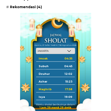
Rekomendasi
(4)
Kamis, 21 Safar 1448 H / 06 Agustus 2026
Imsak
04:35
Subuh
04:45
Dzuhur
12:02
Ashar
15:23
Maghrib
17:58
Isya
19:09
Waktu sholat berikutnya dalam:
1 jam 39 menit 28 detik