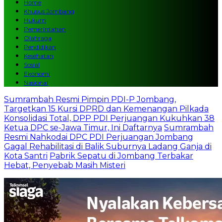
Home
Khusus Jombang
Hukum
Pemerintahan
Olahraga
Pendidikan
Kesehatan
Sosial
Ekonomi
Nasional
Sumrambah Resmi Pimpin PDI-P Jombang,
Targetkan 15 Kursi DPRD dan Kemenangan Pilkada
Konsolidasi Total, DPP PDI Perjuangan Kukuhkan 38
Ketua DPC se-Jawa Timur, Ini Daftarnya
Sumrambah
Resmi Nahkodai DPC PDI Perjuangan Jombang
Gagal Rehabilitasi di Balik Suburnya Ladang Ganja di
Kota Santri
Pabrik Sepatu di Jombang Terbakar
Hebat, Penyebab Masih Misteri