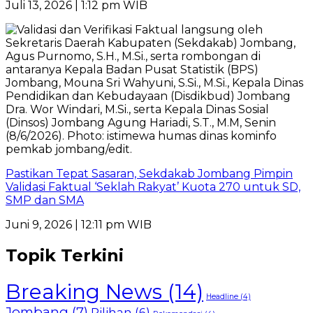
Juli 13, 2026 | 1:12 pm WIB
Pastikan Tepat Sasaran, Sekdakab Jombang Pimpin
Validasi Faktual ‘Seklah Rakyat’ Kuota 270 untuk SD,
SMP dan SMA
Juni 9, 2026 | 12:11 pm WIB
Topik Terkini
Breaking News
(14)
Headline
(4)
Jombang
(7)
Pilihan
(6)