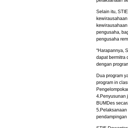
pelaksanaan se
Selain itu, ST
kewirausahaan 
kewirausahaan
pengusaha, bag
pengusaha rem
“Harapannya, S
dapat bermitra
dengan program
Dua program ya
program in class
Pengelompokan 
4.Penyusunan j
BUMDes secara 
5.Pelaksanaan 
pendampingan 