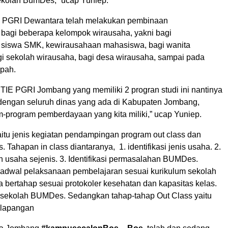
kolah BumDes,” ucap Yuniep.
IE PGRI Dewantara telah melakukan pembinaan
bagi beberapa kelompok wirausaha, yakni bagi
 siswa SMK, kewirausahaan mahasiswa, bagi wanita
i sekolah wirausaha, bagi desa wirausaha, sampai pada
pah.
TIE PGRI Jombang yang memiliki 2 progran studi ini nantinya
 dengan seluruh dinas yang ada di Kabupaten Jombang,
-program pemberdayaan yang kita miliki,” ucap Yuniep.
itu jenis kegiatan pendampingan program out class dan
. Tahapan in class diantaranya, 1. identifikasi jenis usaha. 2.
usaha sejenis. 3. Identifikasi permasalahan BUMDes.
adwal pelaksanaan pembelajaran sesuai kurikulum sekolah
bertahap sesuai protokoler kesehatan dan kapasitas kelas.
sekolah BUMDes. Sedangkan tahap-tahap Out Class yaitu
lapangan