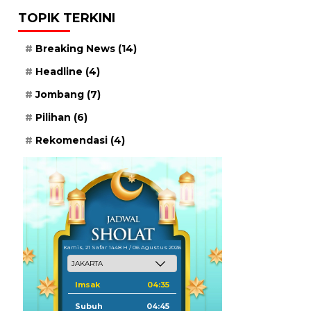
TOPIK TERKINI
Breaking News
(14)
Headline
(4)
Jombang
(7)
Pilihan
(6)
Rekomendasi
(4)
Kamis, 21 Safar 1448 H / 06 Agustus 2026
Imsak
04:35
Subuh
04:45