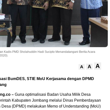
an Kadis PMD Sholahuddin Hadi Sucipto Menandatangani Berita Acara
2020).
A
A
A
isasi BumDES, STIE MoU Kerjasama dengan DPMD
ang
ng.co –
Guna optimalisasi Badan Usaha Milik Desa
rintah Kabupaten Jombang melalui Dinas Pemberdayaan
n Desa (DPMD) melakukan Memo of Understanding (MoU)