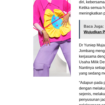
diri, kebersama
Ketika semua h
meningkatkan 
Baca Juga:
Wujudkan P
Dr Yuniep Muja
Jombang menga
kerjasama de
Usaha Milik De
Nantinya setia
yang sedang me
“Adapun pada p
dengan melakuk
sejenis, melak
penyusunan jad