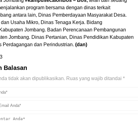
ra Jombang
#kampusecalonBos – Bos,
telah dan sedang
enjalankan program bersama dengan dinas terkait
ang antara lain, Dinas Pemberdayaan Masyarakat Desa.
 dan Usaha Mikro, Dinas Tenaga Kerja. Bidang
Kabupaten Jombang. Badan Perencanaan Pembangunan
en Jombang. Dinas Pertanian, Dinas Pendidikan Kabupaten
 Perdagangan dan Perindustrian.
(dan)
3
n Balasan
da tidak akan dipublikasikan.
Ruas yang wajib ditandai
*