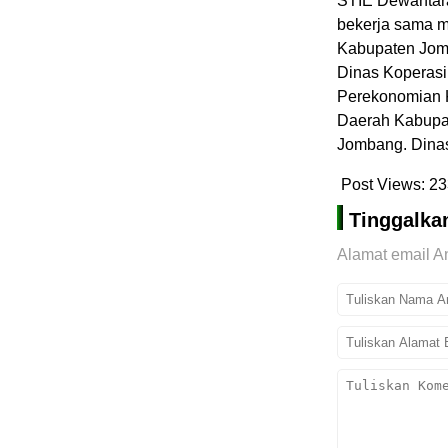
STIE Dewanta
bekerja sama m
Kabupaten Jomb
Dinas Koperasi
Perekonomian 
Daerah Kabupat
Jombang. Dinas
Post Views:
23
Tinggalka
Alamat email An