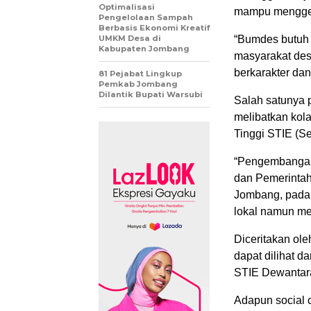
Optimalisasi
mampu mengger
Pengelolaan Sampah
Berbasis Ekonomi Kreatif
UMKM Desa di
“Bumdes butuh
Kabupaten Jombang
masyarakat de
berkarakter dan
81 Pejabat Lingkup
Pemkab Jombang
Dilantik Bupati Warsubi
Salah satunya
melibatkan kol
Tinggi STIE (S
“Pengembangan
dan Pemerintah
Jombang, pada 
lokal namun me
Diceritakan ol
dapat dilihat 
STIE Dewantara
Adapun social 