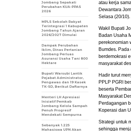
atau kerja sam
Jombang Sepakati
Perubahan KUA-PPAS
Dewantara Jom
2026
Selasa (20/10).
MPLS Sekolah Rakyat
Terintegrasi 1 Kabupaten
Wakil Bupati 
Jombang Tahun Ajaran
2026/2027 Dimulai
Badan Usaha Mi
perekonomian w
Dampak Perubahan
Bumdes. Pada 
Iklim, Dinas Pertanian
Jombang Perluas
berdemokrasi e
Asuransi Usaha Tani 800
Hektare
masyarakat des
Bupati Warsubi Lantik
Hadir turut me
Pejabat Administrator,
PPLP PGRI bes
Pengawas dan 19 Kasek
TK-SD, Berikut Daftarnya
beserta Pemban
Masyarakat Des
Menteri LH Apresiasi
Inisiatif Pemkab
Perdagangan b
Jombang Kelola Sampah
Koperasi dan 
Penuh Progresif
Mendekati Sempurna
Strategi untuk
Sebanyak 1.225
sehingga menja
Mahasiswa UPN Akan