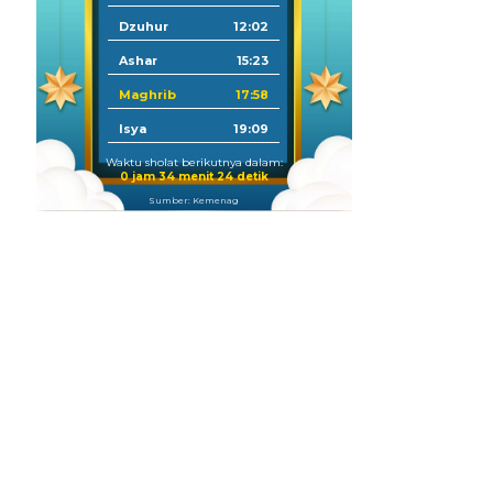
Dzuhur
12:02
Ashar
15:23
Maghrib
17:58
Isya
19:09
Waktu sholat berikutnya dalam:
0 jam 34 menit 22 detik
Sumber: Kemenag