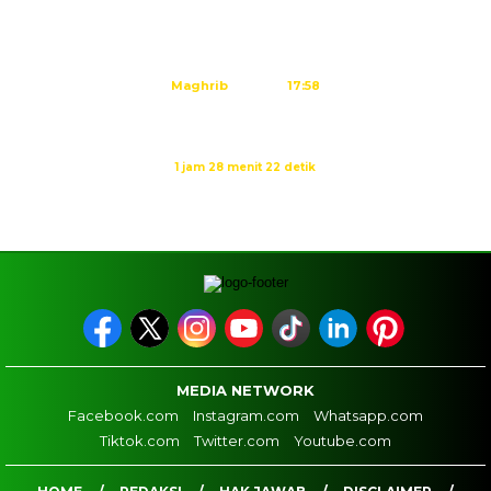
Dzuhur
12:02
Ashar
15:23
Maghrib
17:58
Isya
19:09
Waktu sholat berikutnya dalam:
1 jam 28 menit 22 detik
Sumber: Kemenag
MEDIA NETWORK
Facebook.com
Instagram.com
Whatsapp.com
Tiktok.com
Twitter.com
Youtube.com