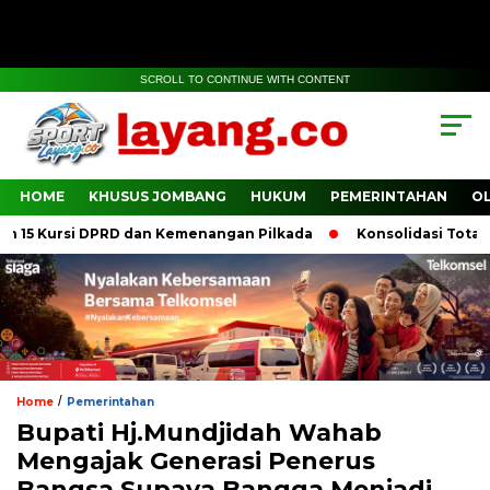
SCROLL TO CONTINUE WITH CONTENT
HOME
KHUSUS JOMBANG
HUKUM
PEMERINTAHAN
O
15 Kursi DPRD dan Kemenangan Pilkada
Konsolidasi Total, D
/
Home
Pemerintahan
Bupati Hj.Mundjidah Wahab
Mengajak Generasi Penerus
Bangsa Supaya Bangga Menjadi