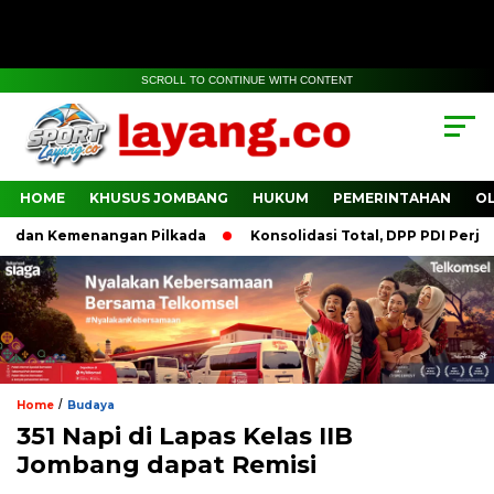
SCROLL TO CONTINUE WITH CONTENT
HOME
KHUSUS JOMBANG
HUKUM
PEMERINTAHAN
O
dan Kemenangan Pilkada
Konsolidasi Total, DPP PDI Perjuan
/
Home
Budaya
351 Napi di Lapas Kelas IIB
Jombang dapat Remisi