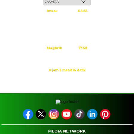
Imsak
04:35
Subuh
04:45
Dzuhur
12:02
Ashar
15:23
Maghrib
17:58
Isya
19:09
Waktu sholat berikutnya dalam:
0 jam 2 menit 14 detik
Sumber: Kemenag
MEDIA NETWORK