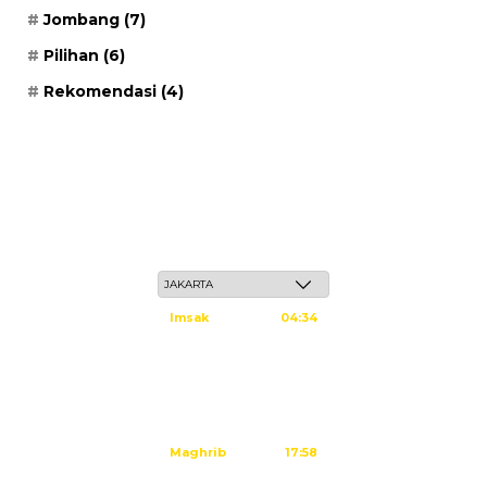
Jombang
(7)
Pilihan
(6)
Rekomendasi
(4)
Ahad, 24 Safar 1448 H / 09 Agustus 2026
Imsak
04:34
Subuh
04:44
Dzuhur
12:02
Ashar
15:23
Maghrib
17:58
Isya
19:09