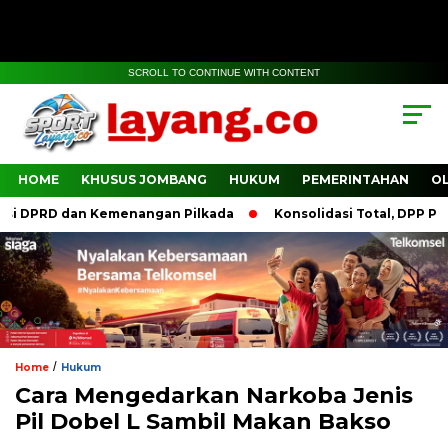
SCROLL TO CONTINUE WITH CONTENT
HOME
KHUSUS JOMBANG
HUKUM
PEMERINTAHAN
O
 DPRD dan Kemenangan Pilkada
Konsolidasi Total, DPP PDI P
/
Home
Hukum
Cara Mengedarkan Narkoba Jenis
Pil Dobel L Sambil Makan Bakso