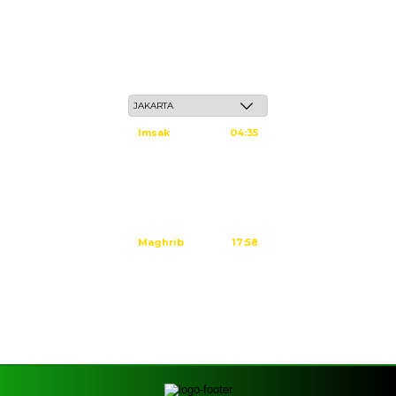
Jum'at, 22 Safar 1448 H / 07 Agustus 2026
Imsak
04:35
Subuh
04:45
Dzuhur
12:02
Ashar
15:23
Maghrib
17:58
Isya
19:09
Tidak ada waktu sholat berikutnya hari ini.
Sumber: Kemenag