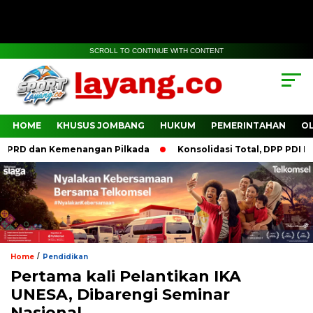
SCROLL TO CONTINUE WITH CONTENT
HOME
KHUSUS JOMBANG
HUKUM
PEMERINTAHAN
O
PRD dan Kemenangan Pilkada
Konsolidasi Total, DPP PDI Per
/
Home
Pendidikan
Pertama kali Pelantikan IKA
UNESA, Dibarengi Seminar
Nasional