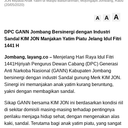
JON kepada Anak Yatim di Masjid Baiturrahman, Mojongapit Jombang, Rabu
(20/05/2020)
A
A
A
DPC GANN Jombang Bersinergi dengan Industri
Sandal KIM JON Manjakan Yatim Piatu Jelang Idul Fitri
1441 H
Jombang, layang.co –
Menjelang Hari Raya Idul Fitri
1441Hijriyah Pengurus Dewan Cabang (DPC) Generasi
Anti Narkoba Nasional (GANN) Kabupaten Jombang
bersinergi dengan industri Sandal gunung Merk KIM JON.
Sinergi ini memanjakan anak yatim kurang beruntung,
yakni dengan membagikan sandal.
Sikap GANN bersama KIM JON ini berdasarkan kondisi riil
di sekitar domisili masing-masing terhadap pentingnya
perilaku menjaga hidup sehat, dengan mengenakan alas
kaki, sandal. Terutama bagi anak yatim piatu, yang sangat