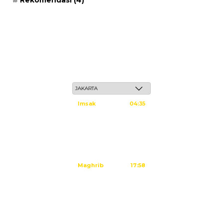
Rekomendasi
(4)
Sabtu, 23 Safar 1448 H / 08 Agustus 2026
Imsak
04:35
Subuh
04:45
Dzuhur
12:02
Ashar
15:23
Maghrib
17:58
Isya
19:09
Tidak ada waktu sholat berikutnya hari ini.
Sumber: Kemenag