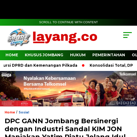
SCROLL TO CONTINUE WITH CONTENT
HOME
KHUSUS JOMBANG
HUKUM
PEMERINTAHAN
O
si DPRD dan Kemenangan Pilkada
Konsolidasi Total, DPP PDI
/
Home
Sosial
DPC GANN Jombang Bersinergi
dengan Industri Sandal KIM JON
Manjakan Yatim Piatu Jelang Idul