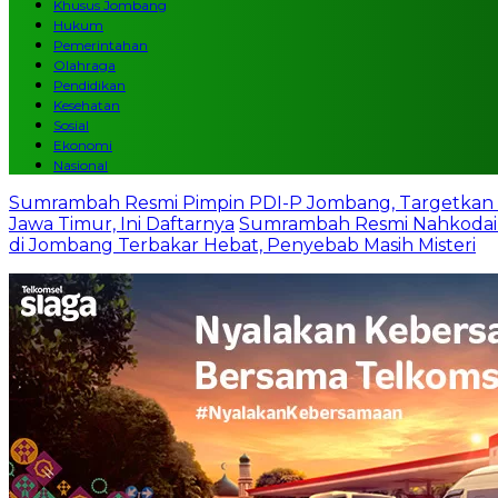
Khusus Jombang
Hukum
Pemerintahan
Olahraga
Pendidikan
Kesehatan
Sosial
Ekonomi
Nasional
Sumrambah Resmi Pimpin PDI-P Jombang, Targetkan 
Jawa Timur, Ini Daftarnya
Sumrambah Resmi Nahkodai
di Jombang Terbakar Hebat, Penyebab Masih Misteri