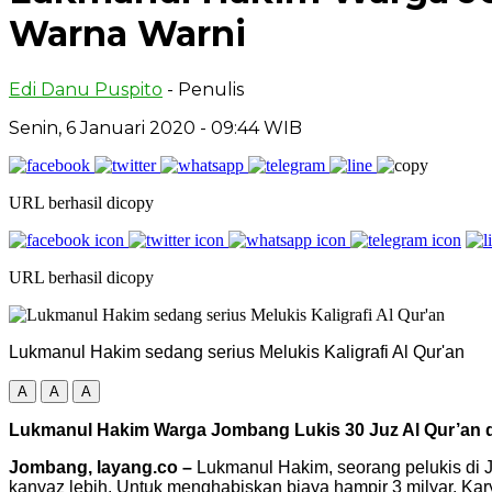
Warna Warni
Edi Danu Puspito
- Penulis
Senin, 6 Januari 2020
- 09:44 WIB
URL berhasil dicopy
URL berhasil dicopy
Lukmanul Hakim sedang serius Melukis Kaligrafi Al Qur'an
A
A
A
Lukmanul Hakim Warga Jombang Lukis 30 Juz Al Qur’an 
Jombang, layang.co –
Lukmanul Hakim, seorang pelukis di 
kanvaz lebih. Untuk menghabiskan biaya hampir 3 milyar. Kary