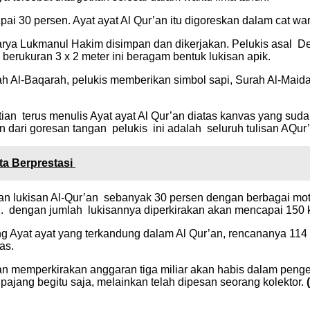
pai 30 persen. Ayat ayat Al Qur’an itu digoreskan dalam cat war
fi karya Lukmanul Hakim disimpan dan dikerjakan. Pelukis as
berukuran 3 x 2 meter ini beragam bentuk lukisan apik.
Surah Al-Baqarah, pelukis memberikan simbol sapi, Surah Al-M
an terus menulis Ayat ayat Al Qur’an diatas kanvas yang sudah
 dari goresan tangan pelukis ini adalah seluruh tulisan AQur’a
a Berprestasi
n lukisan Al-Qur’an sebanyak 30 persen dengan berbagai moti
. dengan jumlah lukisannya diperkirakan akan mencapai 150 k
ng Ayat ayat yang terkandung dalam Al Qur’an, rencananya 114 
as.
an memperkirakan anggaran tiga miliar akan habis dalam penge
pajang begitu saja, melainkan telah dipesan seorang kolektor.