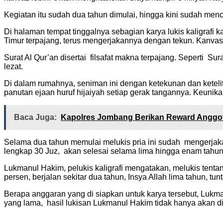
Kegiatan itu sudah dua tahun dimulai, hingga kini sudah menc
Di halaman tempat tinggalnya sebagian karya lukis kaligra
Timur terpajang, terus mengerjakannya dengan tekun. Kanvas 
Surat Al Qur’an disertai filsafat makna terpajang. Seperti 
lezat.
Di dalam rumahnya, seniman ini dengan ketekunan dan keteliti
panutan ejaan huruf hijaiyah setiap gerak tangannya. Keunikan
Baca Juga:
Kapolres Jombang Berikan Reward Anggot
Selama dua tahun memulai melukis pria ini sudah mengerjaka
lengkap 30 Juz, akan selesai selama lima hingga enam tahun
Lukmanul Hakim, pelukis kaligrafi mengatakan, melukis tenta
persen, berjalan sekitar dua tahun, Insya Allah lima tahun, tunt
Berapa anggaran yang di siapkan untuk karya tersebut, Lukm
yang lama, hasil lukisan Lukmanul Hakim tidak hanya akan di