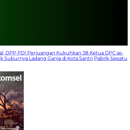
otal, DPP PDI Perjuangan Kukuhkan 38 Ketua DPC se-
alik Suburnya Ladang Ganja di Kota Santri
Pabrik Sepatu