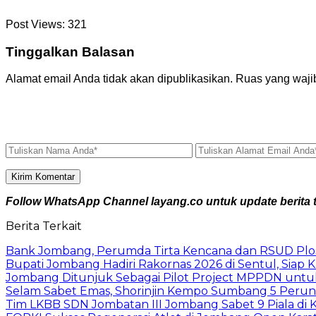
Post Views:
321
Tinggalkan Balasan
Alamat email Anda tidak akan dipublikasikan.
Ruas yang waji
Follow WhatsApp Channel layang.co untuk update berita t
Berita Terkait
Bank Jombang, Perumda Tirta Kencana dan RSUD Ploso 
Bupati Jombang Hadiri Rakornas 2026 di Sentul, Siap
Jombang Ditunjuk Sebagai Pilot Project MPPDN untuk
Selam Sabet Emas, Shorinjin Kempo Sumbang 5 Peru
Tim LKBB SDN Jombatan III Jombang Sabet 9 Piala di K